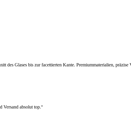
tt des Glases bis zur facettierten Kante. Premiummaterialien, präzise 
d Versand absolut top.“