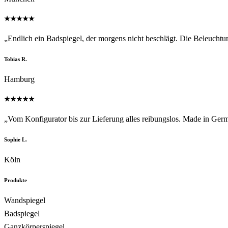
★★★★★
„Endlich ein Badspiegel, der morgens nicht beschlägt. Die Beleuchtu
Tobias R.
Hamburg
★★★★★
„Vom Konfigurator bis zur Lieferung alles reibungslos. Made in Ge
Sophie L.
Köln
Produkte
Wandspiegel
Badspiegel
Ganzkörperspiegel