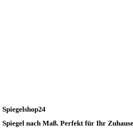
Wie in vielen anderen Fällen beim Kauf eines Spiegels
ist ein wichtiger Teil der Entscheidungsfindung die
Bestimmung des Stils, aus dem Sie Ihren Spiegel
auswählen. In erster Linie ist hier die Optik
entscheidend. Sie sollten sich die Frage stellen,
welchen Eindruck Ihr Badezimmer machen soll und
ob Sie gerne etwas Klassisches oder Trendiges
einbringen möchten. Das richtige Design kann den
Unterschied machen!
Spiegelshop24
Spiegel nach Maß. Perfekt für Ihr Zuhause